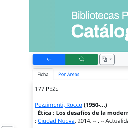
Ficha
Por Áreas
177 PEZe
Pezzimenti, Rocco
(1950-...)
Ética : Los desafíos de la mode
:
Ciudad Nueva
,
2014
. --
. -- Actuali