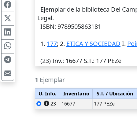
Ejemplar de la biblioteca Del Cam
Legal.
ISBN: 9789505863181
1.
177
; 2.
ETICA Y SOCIEDAD
I.
Poi
(23)
Inv.
: 16677
S.T.
: 177 PEZe
1
Ejemplar
U. Info.
Inventario
S.T.
/ Ubicación
23
16677
177 PEZe