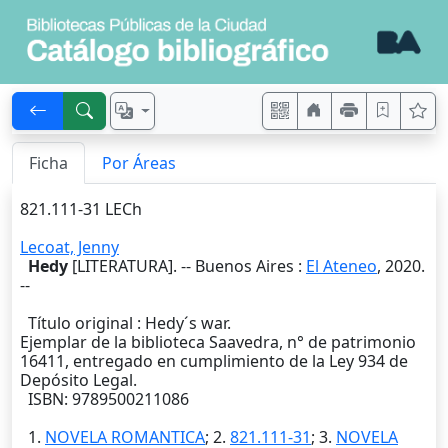
Ficha
Por Áreas
821.111-31 LECh
Lecoat, Jenny
Hedy
[LITERATURA]. --
Buenos Aires
:
El Ateneo
,
2020
.
--
Título original : Hedy´s war.
Ejemplar de la biblioteca Saavedra, n° de patrimonio
16411, entregado en cumplimiento de la Ley 934 de
Depósito Legal.
ISBN: 9789500211086
1.
NOVELA ROMANTICA
; 2.
821.111-31
; 3.
NOVELA