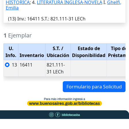
HISTORICA
; 4.
LITERATURA INGLESA-NOVELA
I.
Ghelfi,
Emilia
(13)
Inv.
: 16411
S.T.
: 821.111-31 LECh
1
Ejemplar
U.
S.T.
/
Estado de
Tipo de
Info.
Inventario
Ubicación
Disponibilidad
Préstam
13
16411
821.111-
31 LECh
Formulario para Solicitud