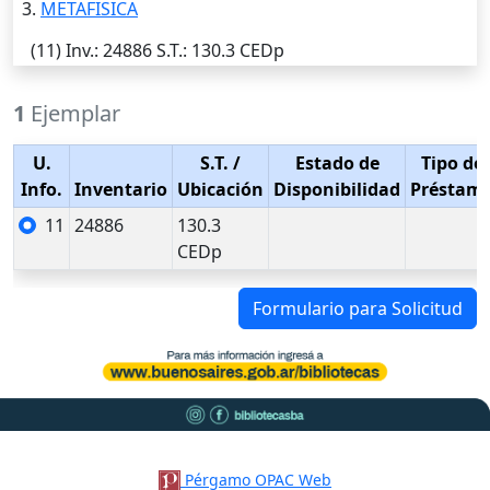
3.
METAFISICA
(11)
Inv.
: 24886
S.T.
: 130.3 CEDp
1
Ejemplar
U.
S.T.
/
Estado de
Tipo de
Info.
Inventario
Ubicación
Disponibilidad
Préstam
11
24886
130.3
CEDp
Formulario para Solicitud
Pérgamo OPAC Web