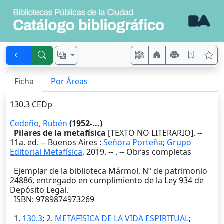
Ficha
Por Áreas
130.3 CEDp
Cedeño, Rubén
(1952-...)
Pilares de la metafísica
[TEXTO NO LITERARIO]. --
11a. ed.
--
Buenos Aires
:
Señora Porteña
;
Grupo
Editorial Metafísica
,
2019
. --
. -- Obras completas
Ejemplar de la biblioteca Mármol, Nº de patrimonio
24886, entregado en cumplimiento de la Ley 934 de
Depósito Legal.
ISBN: 9789874973269
1.
130.3
; 2.
METAFISICA DE LA VIDA ESPIRITUAL
;