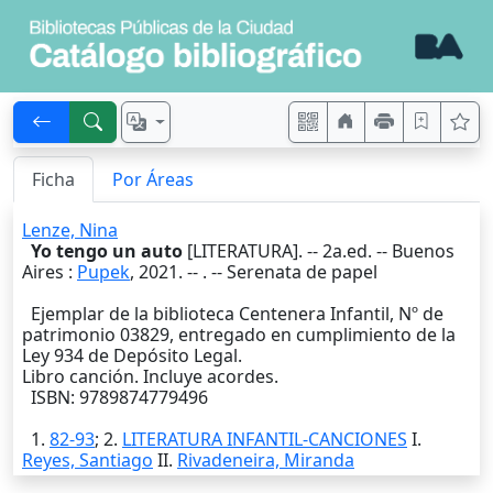
Ficha
Por Áreas
Lenze, Nina
Yo tengo un auto
[LITERATURA]. --
2a.ed.
--
Buenos
Aires
:
Pupek
,
2021
. --
. -- Serenata de papel
Ejemplar de la biblioteca Centenera Infantil, Nº de
patrimonio 03829, entregado en cumplimiento de la
Ley 934 de Depósito Legal.
Libro canción. Incluye acordes.
ISBN: 9789874779496
1.
82-93
; 2.
LITERATURA INFANTIL-CANCIONES
I.
Reyes, Santiago
II.
Rivadeneira, Miranda