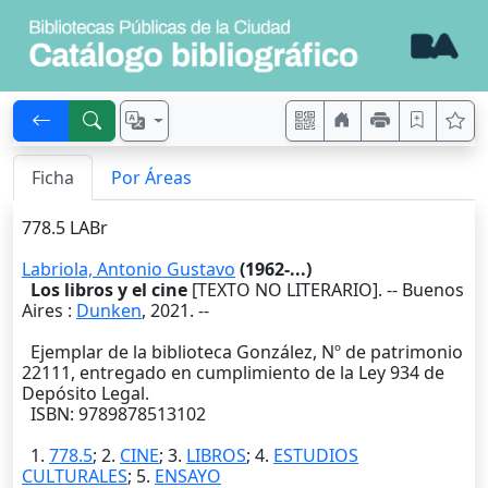
Ficha
Por Áreas
778.5 LABr
Labriola, Antonio Gustavo
(1962-...)
Los libros y el cine
[TEXTO NO LITERARIO]. --
Buenos
Aires
:
Dunken
,
2021
. --
Ejemplar de la biblioteca González, Nº de patrimonio
22111, entregado en cumplimiento de la Ley 934 de
Depósito Legal.
ISBN: 9789878513102
1.
778.5
; 2.
CINE
; 3.
LIBROS
; 4.
ESTUDIOS
CULTURALES
; 5.
ENSAYO