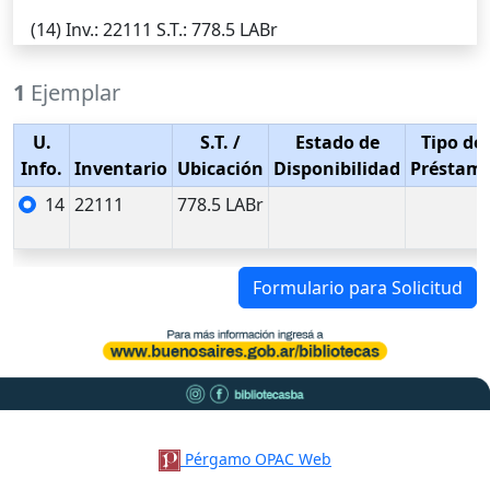
(14)
Inv.
: 22111
S.T.
: 778.5 LABr
1
Ejemplar
U.
S.T.
/
Estado de
Tipo de
Info.
Inventario
Ubicación
Disponibilidad
Préstam
14
22111
778.5 LABr
Formulario para Solicitud
Pérgamo OPAC Web