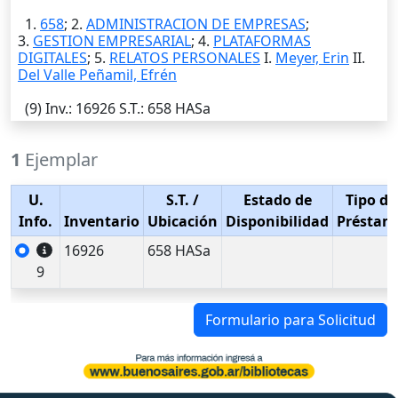
1.
658
; 2.
ADMINISTRACION DE EMPRESAS
;
3.
GESTION EMPRESARIAL
; 4.
PLATAFORMAS
DIGITALES
; 5.
RELATOS PERSONALES
I.
Meyer, Erin
II.
Del Valle Peñamil, Efrén
(9)
Inv.
: 16926
S.T.
: 658 HASa
1
Ejemplar
U.
S.T.
/
Estado de
Tipo de
Info.
Inventario
Ubicación
Disponibilidad
Préstam
16926
658 HASa
9
Formulario para Solicitud