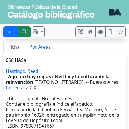
Ficha
Por Áreas
658 HASa
Hastings, Reed
Aquí no hay reglas : Netflix y la cultura de la
reinvención
[TEXTO NO LITERARIO]. --
Buenos Aires
:
Conecta
,
2020
. --
Título original : No rules rules.
Contiene bibliografía e índice alfabético.
Ejemplar de la biblioteca Fernández Moreno, Nº de
patrimonio 16926, entregado en cumplimineto de la
Ley 934 de Depósito Legal.
ISBN: 9789871941667