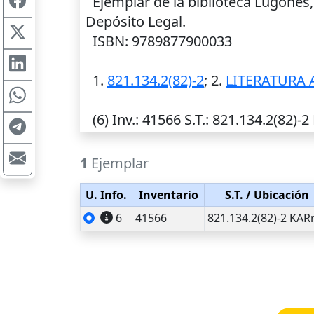
Ejemplar de la biblioteca Lugones,
Depósito Legal.
ISBN: 9789877900033
1.
821.134.2(82)-2
; 2.
LITERATURA 
(6)
Inv.
: 41566
S.T.
: 821.134.2(82)-2
1
Ejemplar
U. Info.
Inventario
S.T.
/ Ubicación
6
41566
821.134.2(82)-2 KAR