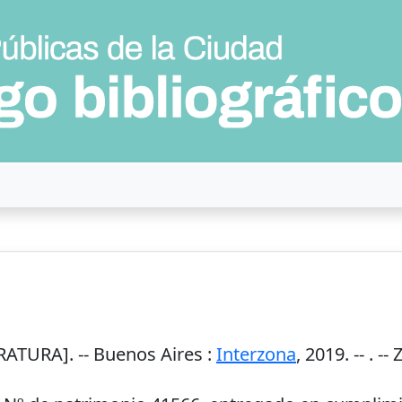
RATURA]. --
Buenos Aires
:
Interzona
,
2019
. --
. --