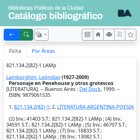
Ficha
Por Áreas
821.134.2[82]-1 LAMp
Lamborghini, Leónidas
(1927-2009)
Personaje en Penehouse y otros grotescos
[LITERATURA]. --
Buenos Aires
:
Del Dock
,
1999
. --
ISBN: 9879061535
1.
821.134.2(82)-1
; 2.
LITERATURA ARGENTINA-POESIA
(2)
Inv.
: 41403
S.T.
: 821.134.2[82]-1 LAMp ; (4)
Inv.
:
34591
S.T.
: 821.134.2[82]-1 LAMp ; (5)
Inv.
: 46707
S.T.
:
821.134.2[82]-1 LAMp ; (7)
Inv.
: 16833
S.T.
:
821.134.2[82]-1 LAMp ; (9)
Inv.
: 13082
S.T.
: