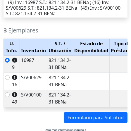
(9)
Inv.
: 16987
S.T.
: 821.134.2-31 BENa ; (16)
Inv.
:
S/V00629
S.T.
: 821.134.2-31 BENa ; (49)
Inv.
: S/V00100
S.T.
: 821.134.2-31 BENa
3
Ejemplares
U.
S.T.
/
Estado de
Tipo de
Info.
Inventario
Ubicación
Disponibilidad
Préstam
16987
821.134.2-
9
31 BENa
S/V00629
821.134.2-
16
31 BENa
S/V00100
821.134.2-
49
31 BENa
Formulario para Solicitud