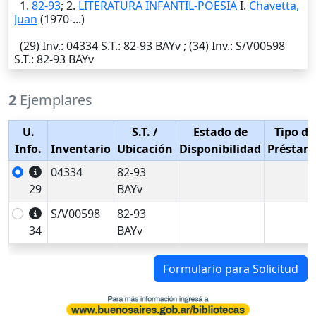
1.
82-93
; 2.
LITERATURA INFANTIL-POESIA
I.
Chavetta,
Juan
(1970-...)
(29)
Inv.
: 04334
S.T.
: 82-93 BAYv ; (34)
Inv.
: S/V00598
S.T.
: 82-93 BAYv
2
Ejemplares
U.
S.T.
/
Estado de
Tipo de
Info.
Inventario
Ubicación
Disponibilidad
Préstam
04334
82-93
29
BAYv
S/V00598
82-93
34
BAYv
Formulario para Solicitud