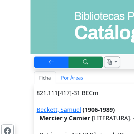
Ficha
Por Áreas
821.111[417]-31 BECm
Beckett, Samuel
(1906-1989)
Mercier y Camier
[LITERATURA]. 