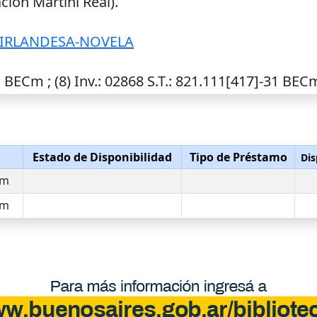
ión Martini Real).
 IRLANDESA-NOVELA
1 BECm ; (8)
Inv.
: 02868
S.T.
: 821.111[417]-31 BEC
Estado de Disponibilidad
Tipo de Préstamo
Dis
Cm
Cm