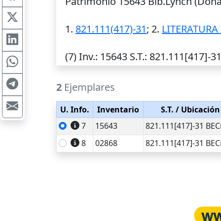
Patrimonio 15643 Bib.Lynch (Donac
1.
821.111(417)-31
; 2.
LITERATURA
(7)
Inv.
: 15643
S.T.
: 821.111[417]-3
2
Ejemplares
U. Info.
Inventario
S.T.
/ Ubicación
7
15643
821.111[417]-31 BE
8
02868
821.111[417]-31 BE