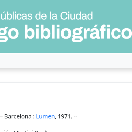
--
Barcelona
:
Lumen
,
1971
. --