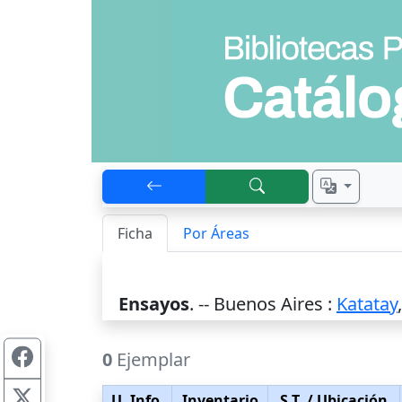
Ficha
Por Áreas
Ensayos
. --
Buenos Aires
:
Katatay
0
Ejemplar
U. Info.
Inventario
S.T.
/ Ubicación