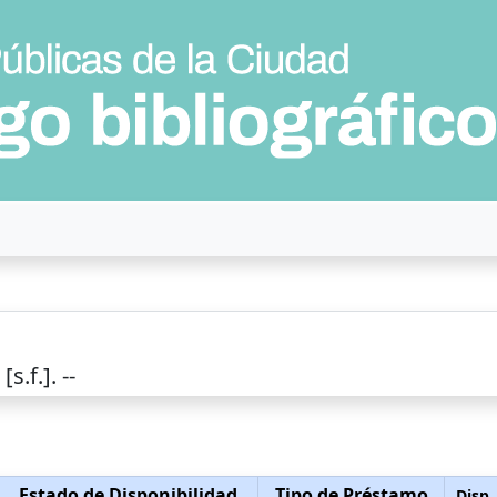
,
[s.f.]
. --
Estado de Disponibilidad
Tipo de Préstamo
Disp.