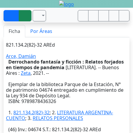
Ficha
Por Áreas
821.134.2(82)-32 AREd
Arce, Damián
Derrochando fantasía y ficción : Relatos forjados
en tiempos de pandemia
[LITERATURA]. --
Buenos
Aires
:
Zeta
,
2021
. --
Ejemplar de la biblioteca Parque de la Estación, N°
de patrimonio 04674 entregado en cumplimiento de
la Ley 934 de Depósito Legal.
ISBN: 9789878436326
1.
821.134.2(82)-32
; 2.
LITERATURA ARGENTINA-
CUENTO
; 3.
RELATOS PERSONALES
(46)
Inv.
: 04674
S.T.
: 821.134.2(82)-32 AREd