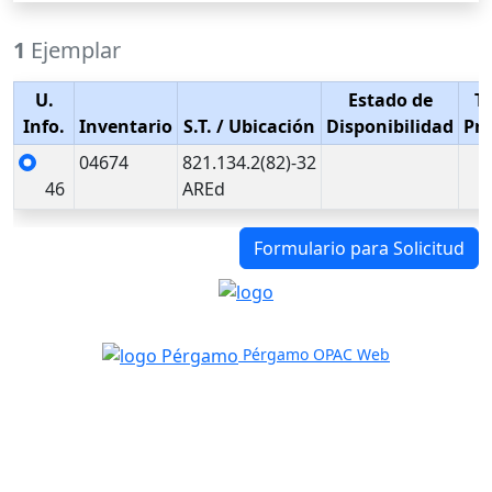
1
Ejemplar
U.
Estado de
T
Info.
Inventario
S.T.
/ Ubicación
Disponibilidad
Pr
04674
821.134.2(82)-32
46
AREd
Formulario para Solicitud
Pérgamo OPAC Web