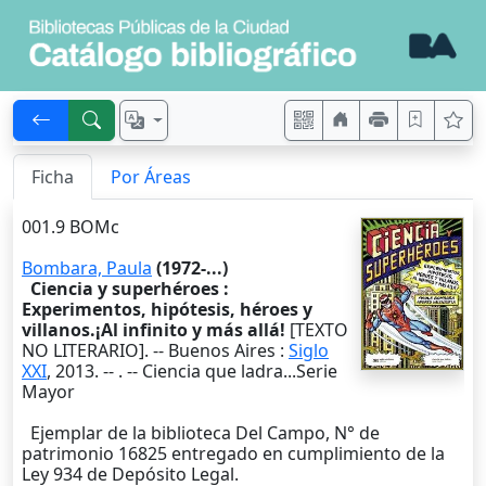
Ficha
Por Áreas
001.9 BOMc
Bombara, Paula
(1972-...)
Ciencia y superhéroes :
Experimentos, hipótesis, héroes y
villanos.¡Al infinito y más allá!
[TEXTO
NO LITERARIO]. --
Buenos Aires
:
Siglo
XXI
,
2013
. --
. -- Ciencia que ladra...Serie
Mayor
Ejemplar de la biblioteca Del Campo, N° de
patrimonio 16825 entregado en cumplimiento de la
Ley 934 de Depósito Legal.