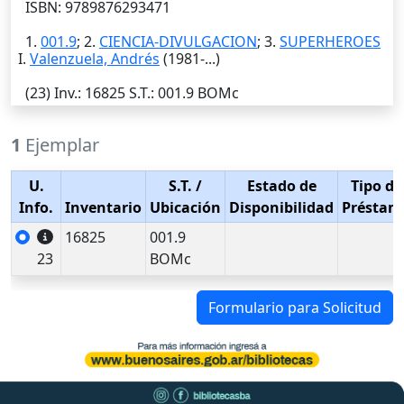
ISBN: 9789876293471
1.
001.9
; 2.
CIENCIA-DIVULGACION
; 3.
SUPERHEROES
I.
Valenzuela, Andrés
(1981-...)
(23)
Inv.
: 16825
S.T.
: 001.9 BOMc
1
Ejemplar
U.
S.T.
/
Estado de
Tipo de
Info.
Inventario
Ubicación
Disponibilidad
Préstam
16825
001.9
23
BOMc
Formulario para Solicitud