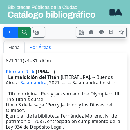
Ficha
Por Áreas
821.111(73)-31 RIOm
Riordan, Rick
(1964-...)
La maldición del Titán
[LITERATURA]. --
Buenos
Aires
:
Salamandra
,
2021
. --
. -- Salamandra bolsillo
Título original: Percy Jackson and the Olympians III :
The Titan´s curse.
Libro 3 de la saga "Percy Jackson y los Dioses del
Olimpo".
Ejemplar de la biblioteca Fernández Moreno, Nº de
patrimonio 17087, entregado en cumplimiento de la
Ley 934 de Depósito Legal.