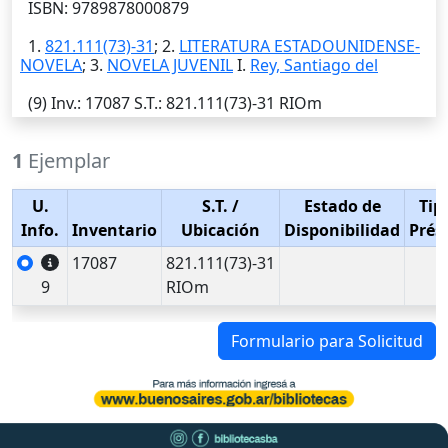
ISBN: 9789878000879
1.
821.111(73)-31
; 2.
LITERATURA ESTADOUNIDENSE-
NOVELA
; 3.
NOVELA JUVENIL
I.
Rey, Santiago del
(9)
Inv.
: 17087
S.T.
: 821.111(73)-31 RIOm
1
Ejemplar
U.
S.T.
/
Estado de
Tip
Info.
Inventario
Ubicación
Disponibilidad
Prés
17087
821.111(73)-31
9
RIOm
Formulario para Solicitud