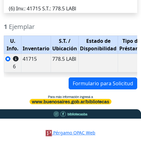
(6)
Inv.
: 41715
S.T.
: 778.5 LABl
1
Ejemplar
U.
S.T.
/
Estado de
Tipo de
Info.
Inventario
Ubicación
Disponibilidad
Préstam
41715
778.5 LABl
6
Formulario para Solicitud
Pérgamo OPAC Web