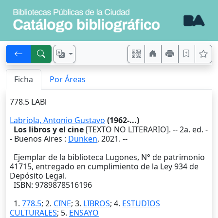
Ficha
Por Áreas
778.5 LABl
Labriola, Antonio Gustavo
(1962-...)
Los libros y el cine
[TEXTO NO LITERARIO]. --
2a. ed.
-
-
Buenos Aires
:
Dunken
,
2021
. --
Ejemplar de la biblioteca Lugones, N° de patrimonio
41715, entregado en cumplimiento de la Ley 934 de
Depósito Legal.
ISBN: 9789878516196
1.
778.5
; 2.
CINE
; 3.
LIBROS
; 4.
ESTUDIOS
CULTURALES
; 5.
ENSAYO