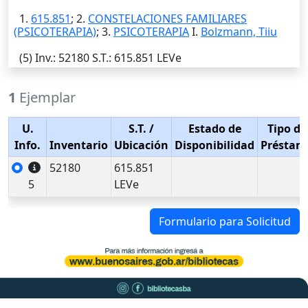
1.
615.851
; 2.
CONSTELACIONES FAMILIARES
(PSICOTERAPIA)
; 3.
PSICOTERAPIA
I.
Bolzmann, Tiiu
(5)
Inv.
: 52180
S.T.
: 615.851 LEVe
1
Ejemplar
U.
S.T.
/
Estado de
Tipo de
Info.
Inventario
Ubicación
Disponibilidad
Préstam
52180
615.851
5
LEVe
Formulario para Solicitud