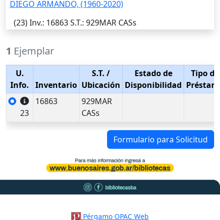
DIEGO ARMANDO, (1960-2020)
(23)
Inv.
: 16863
S.T.
: 929MAR CASs
1
Ejemplar
U.
S.T.
/
Estado de
Tipo de
Info.
Inventario
Ubicación
Disponibilidad
Préstam
16863
929MAR
23
CASs
Formulario para Solicitud
Pérgamo OPAC Web