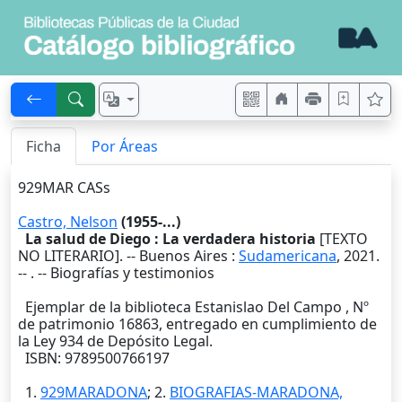
Ficha
Por Áreas
929MAR CASs
Castro, Nelson
(1955-...)
La salud de Diego : La verdadera historia
[TEXTO
NO LITERARIO]. --
Buenos Aires
:
Sudamericana
,
2021
.
--
. -- Biografías y testimonios
Ejemplar de la biblioteca Estanislao Del Campo , Nº
de patrimonio 16863, entregado en cumplimiento de
la Ley 934 de Depósito Legal.
ISBN: 9789500766197
1.
929MARADONA
; 2.
BIOGRAFIAS-MARADONA,