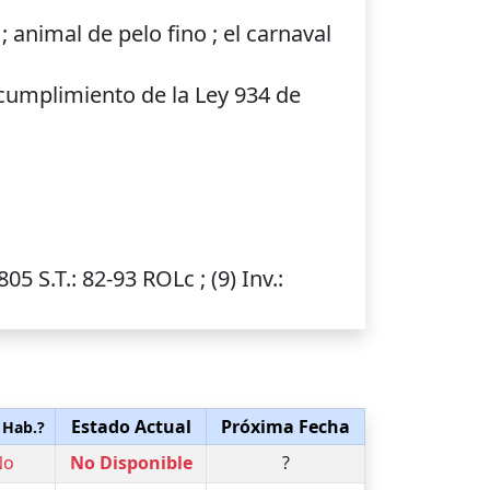
 ; animal de pelo fino ; el carnaval
 cumplimiento de la Ley 934 de
0805
S.T.
: 82-93 ROLc ; (9)
Inv.
:
Estado Actual
Próxima Fecha
 Hab.?
No
No Disponible
?