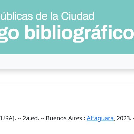
URA]. --
2a.ed.
--
Buenos Aires
:
Alfaguara
,
2023
. 