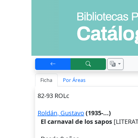
Ficha
Por Áreas
82-93 ROLc
Roldán, Gustavo
(1935-...)
El carnaval de los sapos
[LITERAT