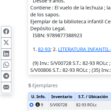
Desde 9 años.
Contiene : El vuelo de la lechuza ; la
de los sapos.
Ejemplar de la biblioteca infantil 
Depósito Legal.
ISBN: 9789877388923
1.
82-93
; 2.
LITERATURA INFANTI
(9)
Inv.
: S/V00728
S.T.
: 82-93 ROLc ;
S/V00806
S.T.
: 82-93 ROLc ; (35)
Inv.
5
Ejemplares
U. Info.
Inventario
S.T.
/ Ubicación
9
S/V00728
82-93 ROLc