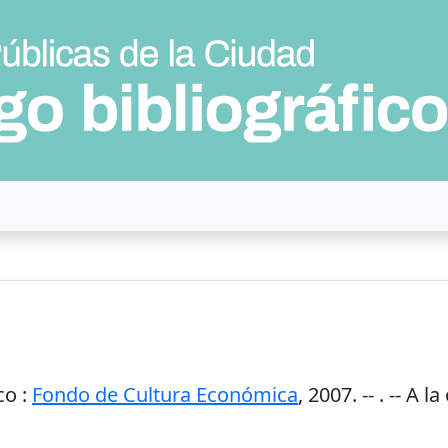
co
:
Fondo de Cultura Económica
,
2007
. --
. -- A la