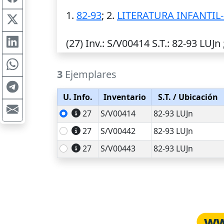
1.
82-93
; 2.
LITERATURA INFANTIL
(27)
Inv.
: S/V00414
S.T.
: 82-93 LUJn 
3
Ejemplares
U. Info.
Inventario
S.T.
/ Ubicación
27
S/V00414
82-93 LUJn
27
S/V00442
82-93 LUJn
27
S/V00443
82-93 LUJn