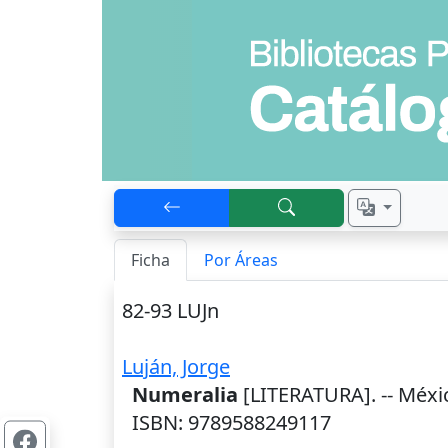
Ficha
Por Áreas
82-93 LUJn
Luján, Jorge
Numeralia
[LITERATURA]. --
Méxi
ISBN: 9789588249117