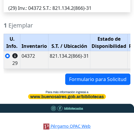
(29)
Inv.
: 04372
S.T.
: 821.134.2(866)-31
1
Ejemplar
U.
Estado de
Info.
Inventario
S.T.
/ Ubicación
Disponibilidad
P
04372
821.134.2(866)-31
29
Formulario para Solicitud
Pérgamo OPAC Web