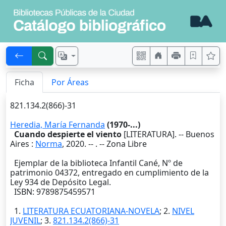
Ficha
Por Áreas
821.134.2(866)-31
Heredia, María Fernanda
(1970-...)
Cuando despierte el viento
[LITERATURA]. --
Buenos
Aires
:
Norma
,
2020
. --
. -- Zona Libre
Ejemplar de la biblioteca Infantil Cané, Nº de
patrimonio 04372, entregado en cumplimiento de la
Ley 934 de Depósito Legal.
ISBN: 9789875459571
1.
LITERATURA ECUATORIANA-NOVELA
; 2.
NIVEL
JUVENIL
; 3.
821.134.2(866)-31