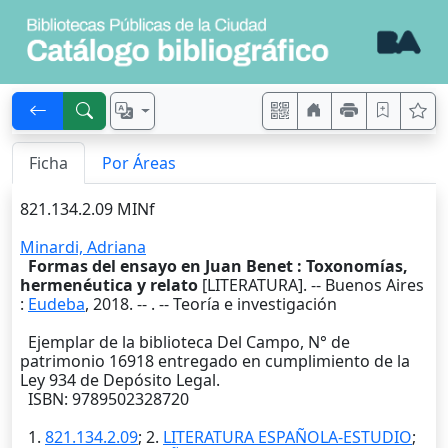
Ficha
Por Áreas
821.134.2.09 MINf
Minardi, Adriana
Formas del ensayo en Juan Benet : Toxonomías,
hermenéutica y relato
[LITERATURA]. --
Buenos Aires
:
Eudeba
,
2018
. --
. -- Teoría e investigación
Ejemplar de la biblioteca Del Campo, N° de
patrimonio 16918 entregado en cumplimiento de la
Ley 934 de Depósito Legal.
ISBN: 9789502328720
1.
821.134.2.09
; 2.
LITERATURA ESPAÑOLA-ESTUDIO
;