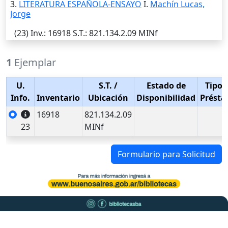
3.
LITERATURA ESPAÑOLA-ENSAYO
I.
Machín Lucas,
Jorge
(23)
Inv.
: 16918
S.T.
: 821.134.2.09 MINf
1
Ejemplar
U.
S.T.
/
Estado de
Tipo 
Info.
Inventario
Ubicación
Disponibilidad
Prést
16918
821.134.2.09
23
MINf
Formulario para Solicitud