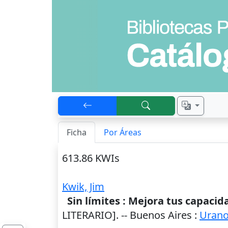
Ficha
Por Áreas
613.86 KWIs
Kwik, Jim
Sin límites : Mejora tus capaci
LITERARIO]. --
Buenos Aires
:
Uran