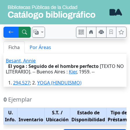
Ficha
Por Áreas
Besant, Annie
El yoga : Seguido de el hombre perfecto
[TEXTO NO
LITERARIO]. --
Buenos Aires
:
Kier
,
1959
. --
1.
294.527
; 2.
YOGA (HINDUISMO)
0
Ejemplar
U.
S.T.
/
Estado de
Tipo de
Info.
Inventario
Ubicación
Disponibilidad
Préstamo