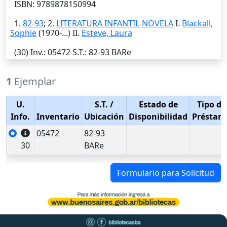
ISBN: 9789878150994
1.
82-93
; 2.
LITERATURA INFANTIL-NOVELA
I.
Blackall,
Sophie
(1970-...) II.
Esteve, Laura
(30)
Inv.
: 05472
S.T.
: 82-93 BARe
1
Ejemplar
U.
S.T.
/
Estado de
Tipo de
Info.
Inventario
Ubicación
Disponibilidad
Préstam
05472
82-93
30
BARe
Formulario para Solicitud