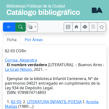
Ficha
Por Áreas
82-93 CORn
Correa, Alejandra
El nombre verdadero
[LITERATURA]. --
Buenos Aires
:
La Gran Nilson
,
2021
. --
Ejemplar de la biblioteca Infantil Centenera, N° de
patrimonio 04021 entregado en cumplimiento de la
Ley 934 de Depósito Legal.
ISBN: 9789874714893
1.
82-93
; 2.
LITERATURA INFANTIL-POESIA
I.
Acosta,
Matías
(1980-...)