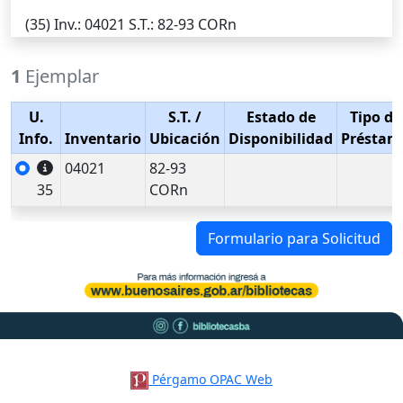
(35)
Inv.
: 04021
S.T.
: 82-93 CORn
1
Ejemplar
U.
S.T.
/
Estado de
Tipo de
Info.
Inventario
Ubicación
Disponibilidad
Préstam
04021
82-93
35
CORn
Formulario para Solicitud
Pérgamo OPAC Web