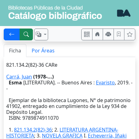
Ficha
Por Áreas
821.134.2(82)-36 CARe
Carrá, Juan
(1978-...)
Esma
[LITERATURA]. --
Buenos Aires
:
Evaristo
,
2019
. -
-
Ejemplar de la biblioteca Lugones, N° de patrimonio
41902, entregado en cumplimiento de la Ley 934 de
Depósito Legal.
ISBN: 9789874911070
1.
821.134.2(82)-36
; 2.
LITERATURA ARGENTINA-
HISTORIETA
; 3.
NOVELA GRAFICA
I.
Echeverría, Iñaki