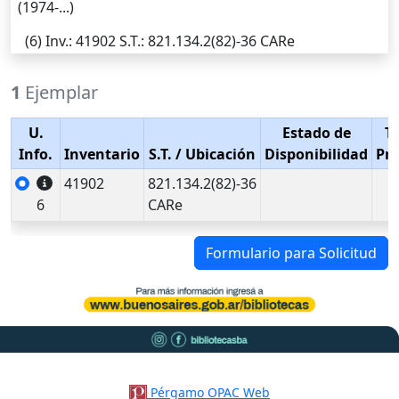
(1974-...)
(6)
Inv.
: 41902
S.T.
: 821.134.2(82)-36 CARe
1
Ejemplar
U.
Estado de
T
Info.
Inventario
S.T.
/ Ubicación
Disponibilidad
Pr
41902
821.134.2(82)-36
6
CARe
Formulario para Solicitud
Pérgamo OPAC Web