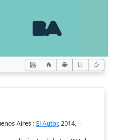
enos Aires
:
El Autor
,
2014
. --