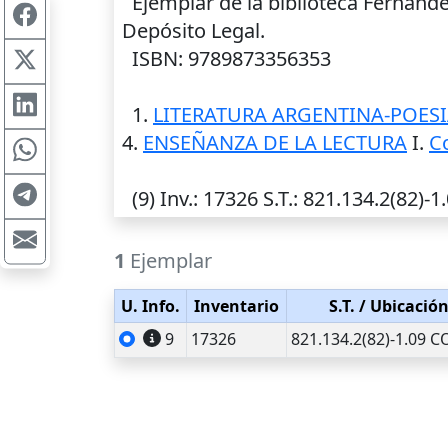
Ejemplar de la biblioteca Fernánd
Depósito Legal.
ISBN: 9789873356353
1.
LITERATURA ARGENTINA-POES
4.
ENSEÑANZA DE LA LECTURA
I.
Co
(9)
Inv.
: 17326
S.T.
: 821.134.2(82)-
1
Ejemplar
U. Info.
Inventario
S.T.
/ Ubicació
9
17326
821.134.2(82)-1.09 