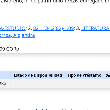
ez Moreno, n° de patrimonio 17326, entregado en
IA-ESTUDIO
; 2.
821.134.2(82)-1.09
; 3.
LITERATURA
rrea, Alejandra
1.09 CORp
n
Estado de Disponibilidad
Tipo de Préstamo
Di
CORp