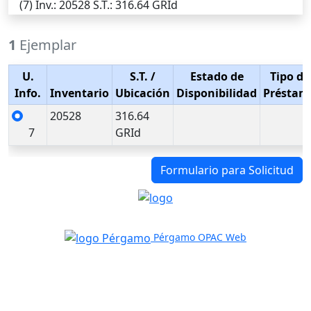
(7)
Inv.
: 20528
S.T.
: 316.64 GRId
1
Ejemplar
U.
S.T.
/
Estado de
Tipo de
Info.
Inventario
Ubicación
Disponibilidad
Préstam
20528
316.64
7
GRId
Formulario para Solicitud
Pérgamo OPAC Web