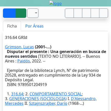
Ficha
Por Áreas
316.64 GRId
Grimson, Lucas
(2001-...)
Disputar el presente : Una generación en busca de
nuevos sentidos
[TEXTO NO LITERARIO]. --
Buenos
Aires
:
Paidós
,
2022
. --
Ejemplar de la biblioteca Lynch, Nº de patrimonio
20528, entregado en cumplimiento de la Ley 934 de
Depósito Legal.
ISBN: 9789501204919
1.
316.64
; 2.
COMPORTAMIENTO SOCIAL
;
3.
GENERACIONES (SOCIOLOGIA)
I.
D'Alessandro,
Mercedes
II.
Sztajnszrajber, Darío
(1968-...)