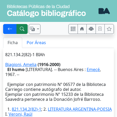
Ficha
Por Áreas
821.134.2(82)-1 BIAh
Biagioni, Amelia
(1916-2000)
El humo
[LITERATURA]. --
Buenos Aires
:
Emecé
,
1967
. --
Ejemplar con patrimonio Nº 06577 de la Biblioteca
Carriego contiene autógrafo del autor.
Ejemplar con patrimonio Nº 15233 de la Biblioteca
Saavedra pertenece a la Donación Jofré Barroso.
1.
821.134.2(82)-1
; 2.
LITERATURA ARGENTINA-POESIA
I.
Veroni, Raúl