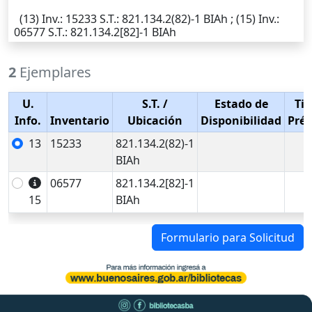
(13)
Inv.
: 15233
S.T.
: 821.134.2(82)-1 BIAh ; (15)
Inv.
:
06577
S.T.
: 821.134.2[82]-1 BIAh
2
Ejemplares
U.
S.T.
/
Estado de
Tip
Info.
Inventario
Ubicación
Disponibilidad
Pré
13
15233
821.134.2(82)-1
BIAh
06577
821.134.2[82]-1
15
BIAh
Formulario para Solicitud