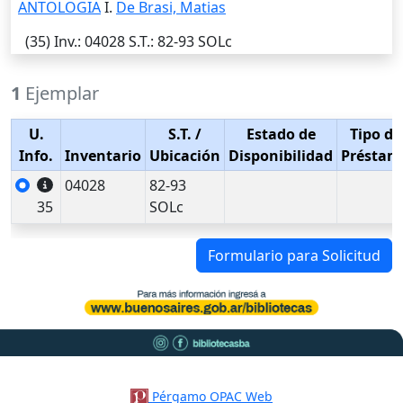
ANTOLOGIA
I.
De Brasi, Matias
(35)
Inv.
: 04028
S.T.
: 82-93 SOLc
1
Ejemplar
U.
S.T.
/
Estado de
Tipo de
Info.
Inventario
Ubicación
Disponibilidad
Préstam
04028
82-93
35
SOLc
Formulario para Solicitud
Pérgamo OPAC Web