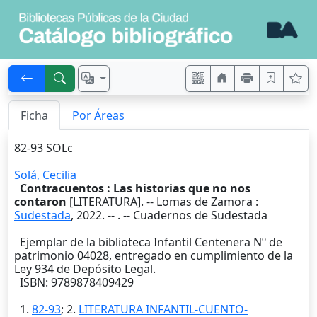
Ficha
Por Áreas
82-93 SOLc
Solá, Cecilia
Contracuentos : Las historias que no nos
contaron
[LITERATURA]. --
Lomas de Zamora
:
Sudestada
,
2022
. --
. -- Cuadernos de Sudestada
Ejemplar de la biblioteca Infantil Centenera Nº de
patrimonio 04028, entregado en cumplimiento de la
Ley 934 de Depósito Legal.
ISBN: 9789878409429
1.
82-93
; 2.
LITERATURA INFANTIL-CUENTO-