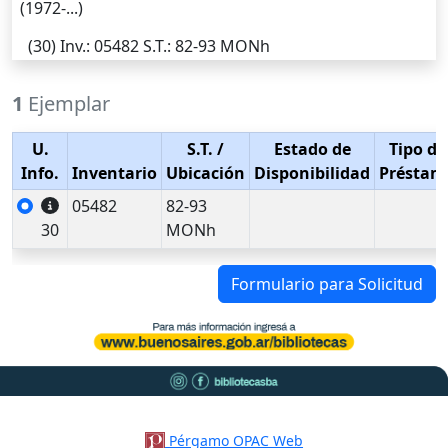
(1972-...)
(30)
Inv.
: 05482
S.T.
: 82-93 MONh
1
Ejemplar
U.
S.T.
/
Estado de
Tipo de
Info.
Inventario
Ubicación
Disponibilidad
Préstam
05482
82-93
30
MONh
Formulario para Solicitud
Pérgamo OPAC Web