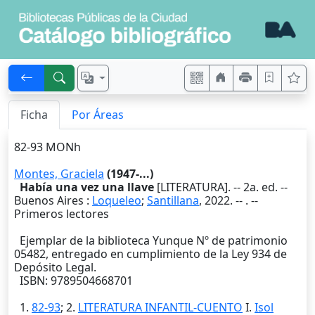
Ficha
Por Áreas
82-93 MONh
Montes, Graciela
(1947-...)
Había una vez una llave
[LITERATURA]. --
2a. ed.
--
Buenos Aires
:
Loqueleo
;
Santillana
,
2022
. --
. --
Primeros lectores
Ejemplar de la biblioteca Yunque Nº de patrimonio
05482, entregado en cumplimiento de la Ley 934 de
Depósito Legal.
ISBN: 9789504668701
1.
82-93
; 2.
LITERATURA INFANTIL-CUENTO
I.
Isol