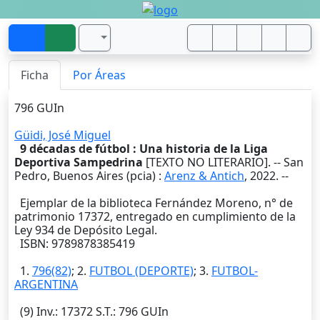
Ficha
Por Áreas
796 GUIn
Güidi, José Miguel
9 décadas de fútbol : Una historia de la Liga
Deportiva Sampedrina
[TEXTO NO LITERARIO]. --
San
Pedro, Buenos Aires (pcia)
:
Arenz & Antich
,
2022
. --
Ejemplar de la biblioteca Fernández Moreno, n° de
patrimonio 17372, entregado en cumplimiento de la
Ley 934 de Depósito Legal.
ISBN: 9789878385419
1.
796(82)
; 2.
FUTBOL (DEPORTE)
; 3.
FUTBOL-
ARGENTINA
(9)
Inv.
: 17372
S.T.
: 796 GUIn