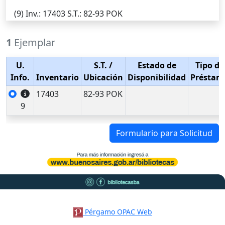
(9)
Inv.
: 17403
S.T.
: 82-93 POK
1
Ejemplar
U.
S.T.
/
Estado de
Tipo de
Info.
Inventario
Ubicación
Disponibilidad
Préstam
17403
82-93 POK
9
Formulario para Solicitud
Pérgamo OPAC Web