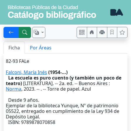
Ficha
Por Áreas
82-93 FALe
Falconi, María Inés
(1954-...)
La escuela es puro cuento (y también un poco de
teatro)
[LITERATURA]. --
2a. ed.
--
Buenos Aires
:
Norma
,
2023
. --
. -- Torre de papel. Azul
Desde 9 años.
Ejemplar de la biblioteca Yunque, Nº de patrimonio
05522, entregado en cumplimiento de la Ley 934 de
Depósito Legal.
ISBN: 9789878070858