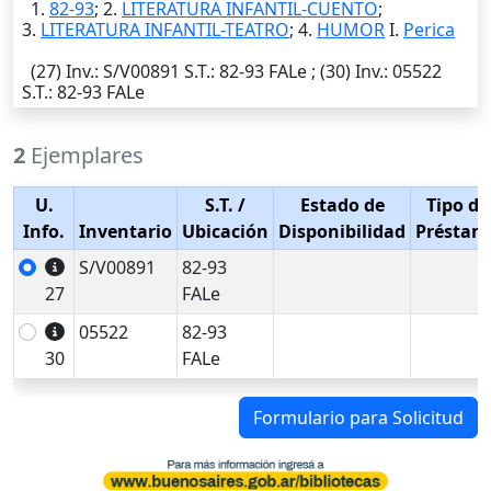
1.
82-93
; 2.
LITERATURA INFANTIL-CUENTO
;
3.
LITERATURA INFANTIL-TEATRO
; 4.
HUMOR
I.
Perica
(27)
Inv.
: S/V00891
S.T.
: 82-93 FALe ; (30)
Inv.
: 05522
S.T.
: 82-93 FALe
2
Ejemplares
U.
S.T.
/
Estado de
Tipo de
Info.
Inventario
Ubicación
Disponibilidad
Préstam
S/V00891
82-93
27
FALe
05522
82-93
30
FALe
Formulario para Solicitud