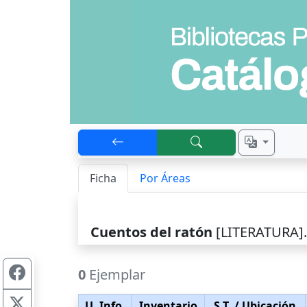
Ficha
Por Áreas
Cuentos del ratón
[LITERATURA]. 
0
Ejemplar
U. Info.
Inventario
S.T.
/ Ubicación