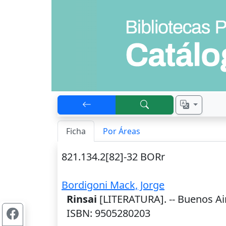
Ficha
Por Áreas
821.134.2[82]-32 BORr
Bordigoni Mack, Jorge
Rinsai
[LITERATURA]. --
Buenos Ai
ISBN: 9505280203