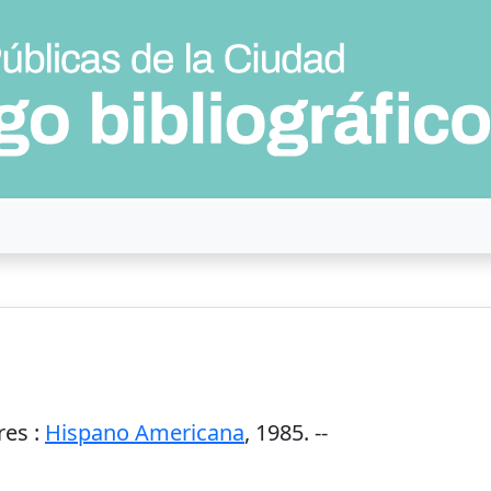
res
:
Hispano Americana
,
1985
. --