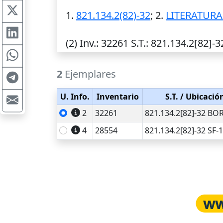
1.
821.134.2(82)-32
; 2.
LITERATUR
(2)
Inv.
: 32261
S.T.
: 821.134.2[82]-3
2
Ejemplares
U. Info.
Inventario
S.T.
/ Ubicació
2
32261
821.134.2[82]-32 BO
4
28554
821.134.2[82]-32 SF-