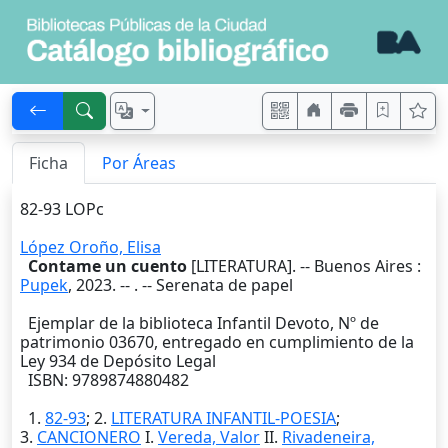
Ficha
Por Áreas
82-93 LOPc
López Oroño, Elisa
Contame un cuento
[LITERATURA]. --
Buenos Aires
:
Pupek
,
2023
. --
. -- Serenata de papel
Ejemplar de la biblioteca Infantil Devoto, Nº de
patrimonio 03670, entregado en cumplimiento de la
Ley 934 de Depósito Legal
ISBN: 9789874880482
1.
82-93
; 2.
LITERATURA INFANTIL-POESIA
;
3.
CANCIONERO
I.
Vereda, Valor
II.
Rivadeneira,