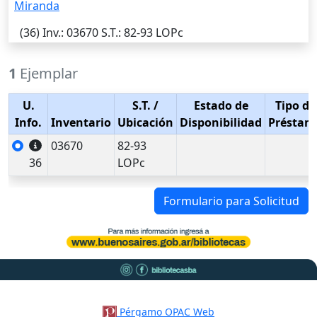
Miranda
(36)
Inv.
: 03670
S.T.
: 82-93 LOPc
1
Ejemplar
U.
S.T.
/
Estado de
Tipo de
Info.
Inventario
Ubicación
Disponibilidad
Préstam
03670
82-93
36
LOPc
Formulario para Solicitud
Pérgamo OPAC Web