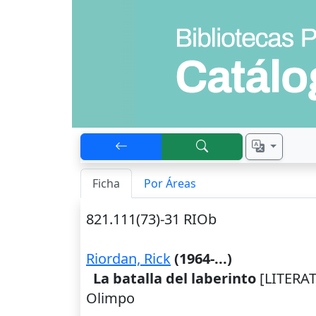
Ficha
Por Áreas
821.111(73)-31 RIOb
Riordan, Rick
(1964-...)
La batalla del laberinto
[LITERAT
Olimpo