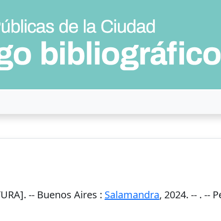
URA]. --
Buenos Aires
:
Salamandra
,
2024
. --
. -- 