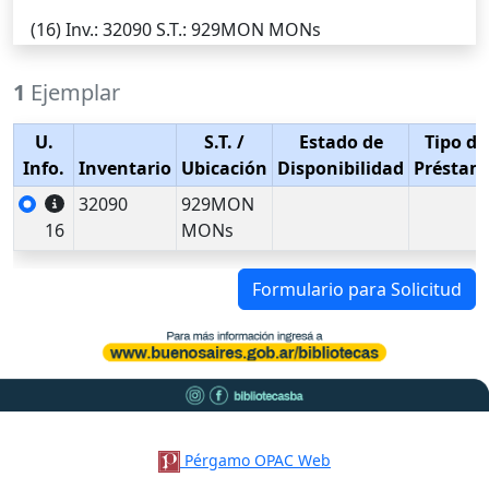
(16)
Inv.
: 32090
S.T.
: 929MON MONs
1
Ejemplar
U.
S.T.
/
Estado de
Tipo de
Info.
Inventario
Ubicación
Disponibilidad
Préstam
32090
929MON
16
MONs
Formulario para Solicitud
Pérgamo OPAC Web