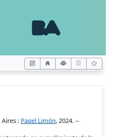
 Aires
:
Papel Limón
,
2024
. --