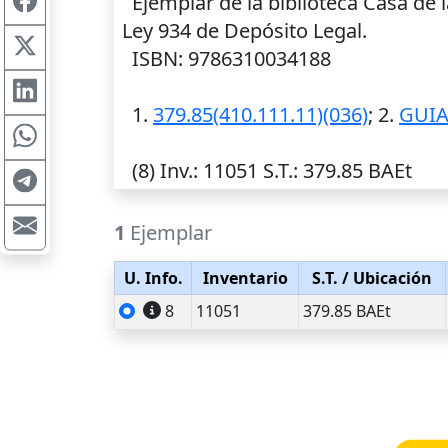
Ejemplar de la biblioteca Casa de l
Ley 934 de Depósito Legal.
ISBN: 9786310034188
1.
379.85(410.111.11)(036)
; 2.
GUIA
(8)
Inv.
: 11051
S.T.
: 379.85 BAEt
1
Ejemplar
U. Info.
Inventario
S.T.
/ Ubicación
8
11051
379.85 BAEt