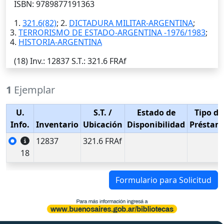
ISBN: 9789877191363
1.
321.6(82)
; 2.
DICTADURA MILITAR-ARGENTINA
;
3.
TERRORISMO DE ESTADO-ARGENTINA -1976/1983
;
4.
HISTORIA-ARGENTINA
(18)
Inv.
: 12837
S.T.
: 321.6 FRAf
1
Ejemplar
U.
S.T.
/
Estado de
Tipo de
Info.
Inventario
Ubicación
Disponibilidad
Préstam
12837
321.6 FRAf
18
Formulario para Solicitud