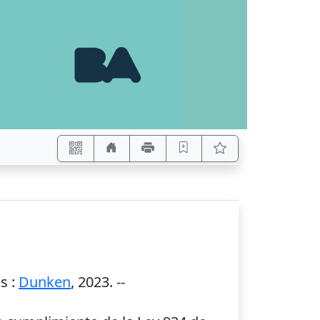
es
:
Dunken
,
2023
. --