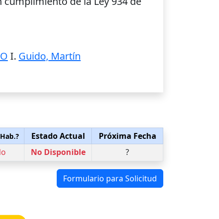
 cumplimiento de la Ley 934 de
MO
I.
Guido, Martín
Estado Actual
Próxima Fecha
 Hab.?
No
No Disponible
?
Formulario para Solicitud