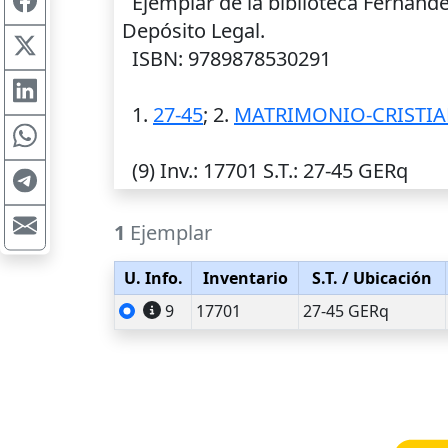
Ejemplar de la biblioteca Fernánd
Depósito Legal.
ISBN: 9789878530291
1.
27-45
; 2.
MATRIMONIO-CRISTI
(9)
Inv.
: 17701
S.T.
: 27-45 GERq
1
Ejemplar
U. Info.
Inventario
S.T.
/ Ubicación
9
17701
27-45 GERq