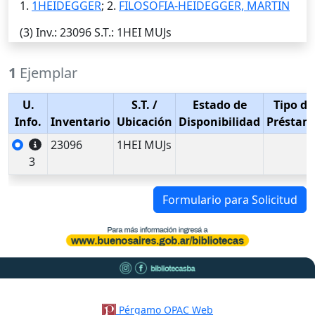
1.
1HEIDEGGER
; 2.
FILOSOFIA-HEIDEGGER, MARTIN
(3)
Inv.
: 23096
S.T.
: 1HEI MUJs
1
Ejemplar
U.
S.T.
/
Estado de
Tipo de
Info.
Inventario
Ubicación
Disponibilidad
Préstam
23096
1HEI MUJs
3
Formulario para Solicitud
Pérgamo OPAC Web