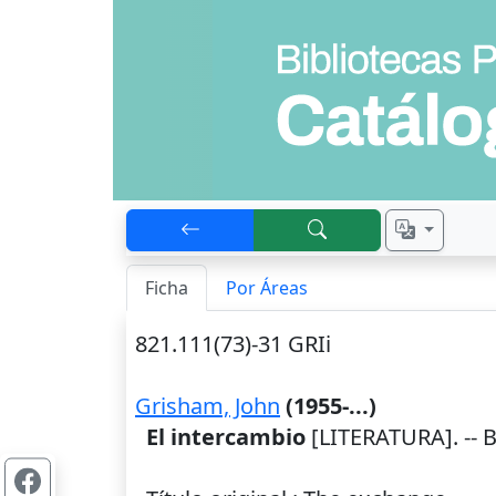
Ficha
Por Áreas
821.111(73)-31 GRIi
Grisham, John
(1955-...)
El intercambio
[LITERATURA]. --
B