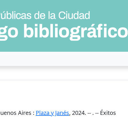
uenos Aires
:
Plaza y Janés
,
2024
. --
. -- Éxitos