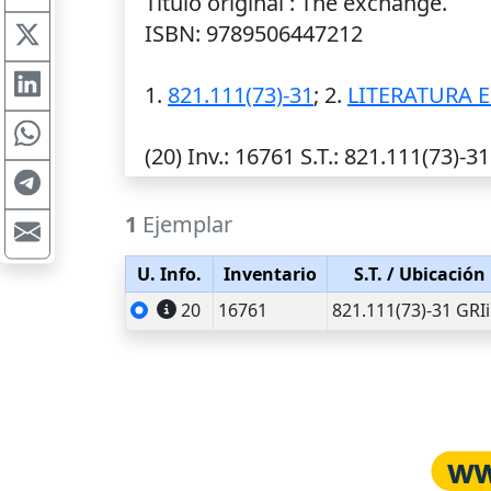
Título original : The exchange.
ISBN: 9789506447212
1.
821.111(73)-31
; 2.
LITERATURA 
(20)
Inv.
: 16761
S.T.
: 821.111(73)-31
1
Ejemplar
U. Info.
Inventario
S.T.
/ Ubicación
20
16761
821.111(73)-31 GRIi