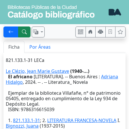
Ficha
Por Áreas
821.133.1-31 LECa
Le Clézio, Jean Marie Gustave
(1940-...)
El africano
[LITERATURA]. --
Buenos Aires
:
Adriana
Hidalgo
,
2024
. --
. -- Literatura_ Novela
Ejemplar de la biblioteca Villafañe, n° de patrimonio
05405, entregado en cumplimiento de la Ley 934 de
Depósito Legal.
ISBN: 9786316615039
1.
821.133.1-31
; 2.
LITERATURA FRANCESA-NOVELA
I.
Bignozzi, Juana
(1937-2015)