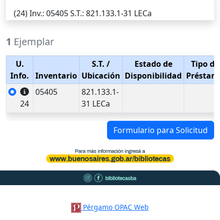
(24)
Inv.
: 05405
S.T.
: 821.133.1-31 LECa
1
Ejemplar
U.
S.T.
/
Estado de
Tipo de
Info.
Inventario
Ubicación
Disponibilidad
Préstam
05405
821.133.1-
24
31 LECa
Formulario para Solicitud
Pérgamo OPAC Web