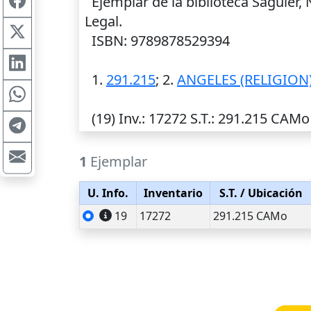
Ejemplar de la biblioteca Saguier,
Legal.
ISBN: 9789878529394
1.
291.215
; 2.
ANGELES (RELIGION
(19)
Inv.
: 17272
S.T.
: 291.215 CAMo
1
Ejemplar
U. Info.
Inventario
S.T.
/ Ubicación
19
17272
291.215 CAMo