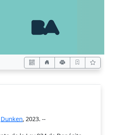
:
Dunken
,
2023
. --