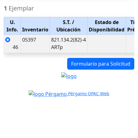
1
Ejemplar
U.
S.T.
/
Estado de
Tip
Info.
Inventario
Ubicación
Disponibilidad
Pré
05397
821.134.2(82)-4
46
ARTp
Formulario para Solicitud
Pérgamo OPAC Web