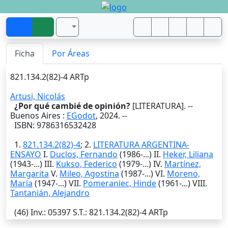
Ficha
Por Áreas
821.134.2(82)-4 ARTp
Artusi, Nicolás
¿Por qué cambié de opinión?
[LITERATURA]. --
Buenos Aires
:
EGodot
,
2024
. --
ISBN: 9786316532428
1.
821.134.2(82)-4
; 2.
LITERATURA ARGENTINA-
ENSAYO
I.
Duclos, Fernando
(1986-...) II.
Heker, Liliana
(1943-...) III.
Kukso, Federico
(1979-...) IV.
Martínez,
Margarita
V.
Mileo, Agostina
(1987-...) VI.
Moreno,
María
(1947-...) VII.
Pomeraniec, Hinde
(1961-...) VIII.
Tantanián, Alejandro
(46)
Inv.
: 05397
S.T.
: 821.134.2(82)-4 ARTp