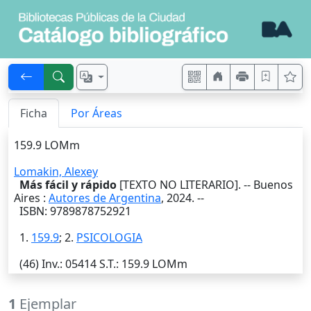
Ficha
Por Áreas
159.9 LOMm
Lomakin, Alexey
Más fácil y rápido
[TEXTO NO LITERARIO]. --
Buenos
Aires
:
Autores de Argentina
,
2024
. --
ISBN: 9789878752921
1.
159.9
; 2.
PSICOLOGIA
(46)
Inv.
: 05414
S.T.
: 159.9 LOMm
1
Ejemplar