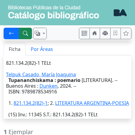
Ficha
Por Áreas
821.134.2(82)-1 TELt
Telpuk Casado, María Joaquina
Tupananchiskama : poemario
[LITERATURA]. --
Buenos Aires
:
Dunken
,
2024
. --
ISBN: 9789878534916
1.
821.134.2(82)-1
; 2.
LITERATURA ARGENTINA-POESIA
(15)
Inv.
: 11345
S.T.
: 821.134.2(82)-1 TELt
1
Ejemplar