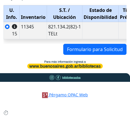
U.
S.T.
/
Estado de
Tip
Info.
Inventario
Ubicación
Disponibilidad
Pré
11345
821.134.2(82)-1
15
TELt
Formulario para Solicitud
Pérgamo OPAC Web